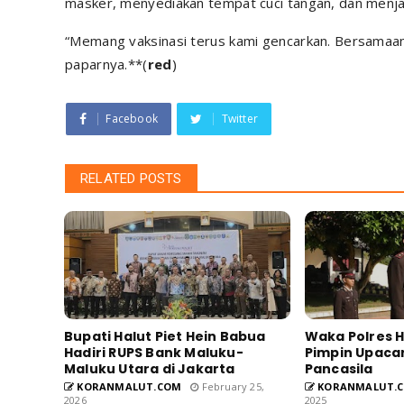
masker, menyediakan tempat cuci tangan, dan menja
“Memang vaksinasi terus kami gencarkan. Bersamaan 
paparnya.**(
red
)
Facebook
Twitter
RELATED POSTS
Bupati Halut Piet Hein Babua
Waka Polres 
Hadiri RUPS Bank Maluku-
Pimpin Upacar
Maluku Utara di Jakarta
Pancasila
KORANMALUT.COM
February 25,
KORANMALUT.
2026
2025