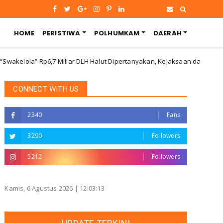
HOME
PERISTIWA
POLHUMKAM
DAERAH
a” Rp6,7 Miliar DLH Halut Dipertanyakan, Kejaksaan dan BPK Diminta 
CONNECT WITH US
2340
Fans
3290
Followers
5212
Followers
Kamis, 6 Agustus 2026 |
12:03:14