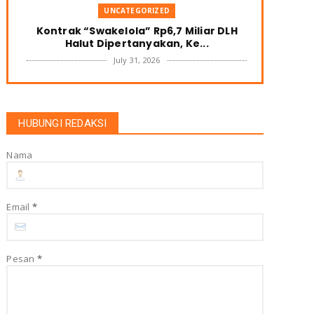
UNCATEGORIZED
Kontrak “Swakelola” Rp6,7 Miliar DLH
Halut Dipertanyakan, Ke...
July 31, 2026
UNCATEGORIZED
Dana Demplot Cair TEKAD Halbar
Pastikan Pengguna Tepat dan B...
HUBUNGI REDAKSI
July 23, 2026
Nama
UNCATEGORIZED
Polda Malut Gelar Turnamen Esports
Kapolda Malut Cup 2026, D...
July 19, 2026
Email
*
UNCATEGORIZED
Buka Rakernis SDM, Kapolda Malut
Dorong Profesionalisme dan ...
Pesan
*
July 17, 2026
UNCATEGORIZED