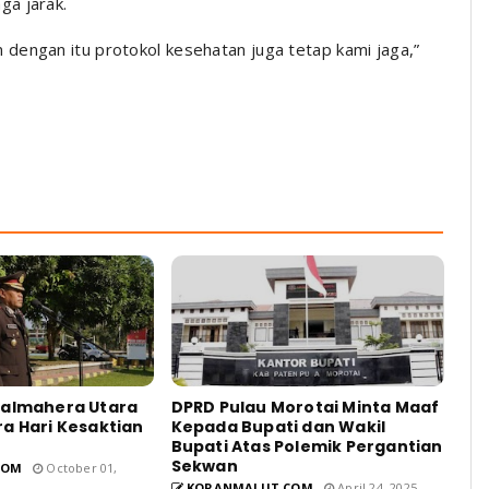
ga jarak.
dengan itu protokol kesehatan juga tetap kami jaga,”
Halmahera Utara
DPRD Pulau Morotai Minta Maaf
a Hari Kesaktian
Kepada Bupati dan Wakil
Bupati Atas Polemik Pergantian
Sekwan
COM
October 01,
KORANMALUT.COM
April 24, 2025