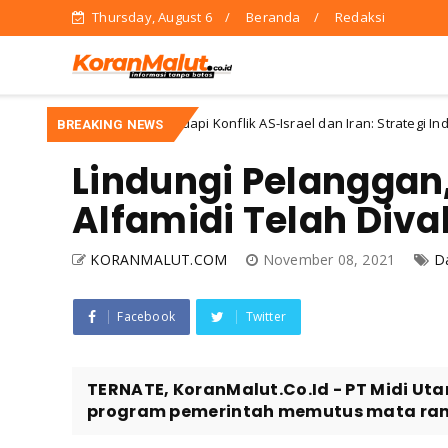
Thursday, August 6
Beranda
Redaksi
Menghadapi Konflik AS-Israel dan Iran: Strategi Indonesia
gorized
BREAKING NEWS
Lindungi Pelanggan
Alfamidi Telah Diva
KORANMALUT.COM
November 08, 2021
D
Facebook
Twitter
TERNATE, KoranMalut.Co.Id - PT Midi U
program pemerintah memutus mata ranta