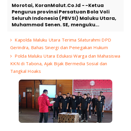
Morotai, KoranMalut.Co.Id - -Ketua
Pengurus provinsi Persatuan Bola Voli
Seluruh Indonesia (PBVSI) Maluku Utara,
Muhammad Senen. SE, menguku...
Kapolda Maluku Utara Terima Silaturahmi DPD
Gerindra, Bahas Sinergi dan Penegakan Hukum
Polda Maluku Utara Edukasi Warga dan Mahasiswa
KKN di Tabona, Ajak Bijak Bermedia Sosial dan
Tangkal Hoaks