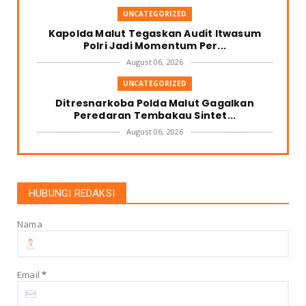
UNCATEGORIZED
Kapolda Malut Tegaskan Audit Itwasum
Polri Jadi Momentum Per...
August 06, 2026
UNCATEGORIZED
Ditresnarkoba Polda Malut Gagalkan
Peredaran Tembakau Sintet...
August 06, 2026
UNCATEGORIZED
PEMDA HALUT BUKA SELUAS LUASNYA
INVESTOR PEMBELI KELAPA DATA...
HUBUNGI REDAKSI
August 04, 2026
Nama
UNCATEGORIZED
Menghadapi Konflik AS-Israel dan Iran:
Strategi Indonesia Me...
August 01, 2026
Email
*
UNCATEGORIZED