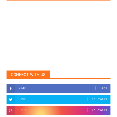
CONNECT WITH US
2340
Fans
3290
Followers
5212
Followers