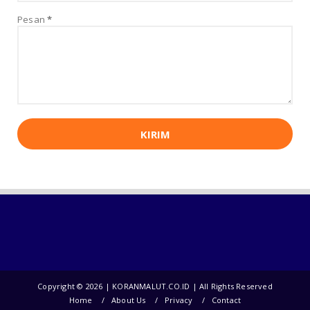
Kontrak “Swakelola” Rp6,7 Miliar DLH Halut
Dipertanyakan, Ke...
Pesan
*
July 31, 2026
UNCATEGORIZED
Dana Demplot Cair TEKAD Halbar Pastikan
Pengguna Tepat dan B...
July 23, 2026
UNCATEGORIZED
Polda Malut Gelar Turnamen Esports
Kapolda Malut Cup 2026, D...
July 19, 2026
Copyright ©
2026 | KORANMALUT.CO.ID | All Rights Reserved
Home
About Us
Privacy
Contact