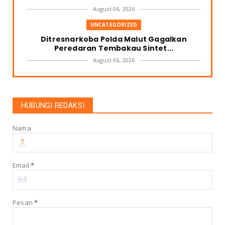
August 06, 2026
UNCATEGORIZED
Ditresnarkoba Polda Malut Gagalkan
Peredaran Tembakau Sintet...
August 06, 2026
UNCATEGORIZED
PEMDA HALUT BUKA SELUAS LUASNYA
INVESTOR PEMBELI KELAPA DATA...
HUBUNGI REDAKSI
August 04, 2026
Nama
UNCATEGORIZED
Menghadapi Konflik AS-Israel dan Iran:
Strategi Indonesia Me...
August 01, 2026
Email
*
UNCATEGORIZED
Kontrak “Swakelola” Rp6,7 Miliar DLH Halut
Dipertanyakan, Ke...
Pesan
*
July 31, 2026