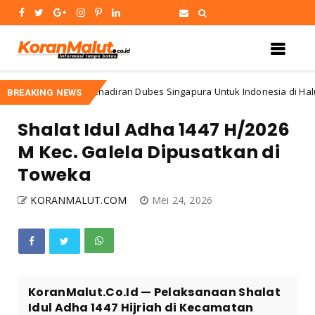
Kehadiran Dubes Singapura Untuk Indonesia di HalutBawa
tegorized
BREAKING NEWS
Shalat Idul Adha 1447 H/2026
M Kec. Galela Dipusatkan di
Toweka
KORANMALUT.COM
Mei 24, 2026
KoranMalut.Co.Id — Pelaksanaan Shalat
Idul Adha 1447 Hijriah di Kecamatan