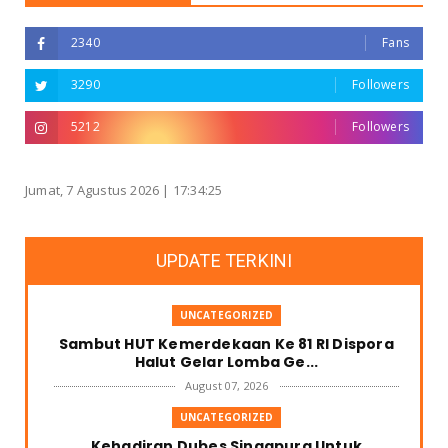
2340
Fans
3290
Followers
5212
Followers
Jumat, 7 Agustus 2026 |
17:34:25
UPDATE TERKINI
UNCATEGORIZED
Sambut HUT Kemerdekaan Ke 81 RI Dispora
Halut Gelar Lomba Ge...
August 07, 2026
UNCATEGORIZED
Kehadiran Dubes Singapura Untuk