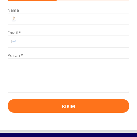
Nama
UNCATEGORIZED
Menghadapi Konflik AS-Israel dan Iran:
Strategi Indonesia Me...
August 01, 2026
Email
*
UNCATEGORIZED
Kontrak “Swakelola” Rp6,7 Miliar DLH Halut
Dipertanyakan, Ke...
Pesan
*
July 31, 2026
UNCATEGORIZED
Dana Demplot Cair TEKAD Halbar Pastikan
Pengguna Tepat dan B...
July 23, 2026
UNCATEGORIZED
Polda Malut Gelar Turnamen Esports
Kapolda Malut Cup 2026, D...
July 19, 2026