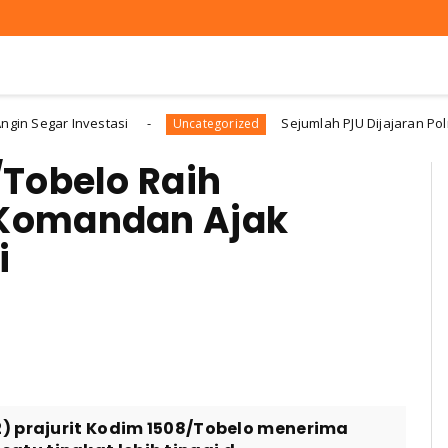
gar Investasi
Sejumlah PJU Dijajaran Polres Ha
Uncategorized
/Tobelo Raih
 Komandan Ajak
i
2) prajurit Kodim 1508/Tobelo menerima