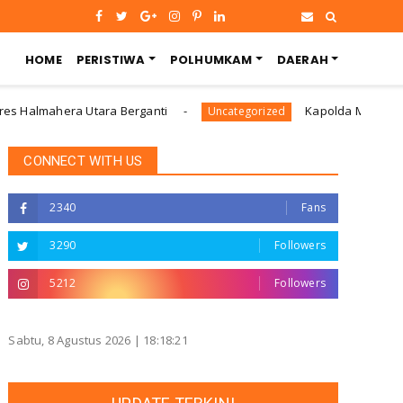
HOME
PERISTIWA
POLHUMKAM
DAERAH
lmahera Utara Berganti
Kapolda Malut Tegaskan A
Uncategorized
CONNECT WITH US
2340
Fans
3290
Followers
5212
Followers
Sabtu, 8 Agustus 2026 |
18:18:21