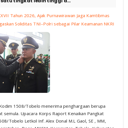
u tingkat lebih tinggi d...
-XXVII Tahun 2026, Ajak Purnawirawan Jaga Kamtibmas
gaskan Soliditas TNI–Polri sebagai Pilar Keamanan NKRI
it Kodim 1508/Tobelo menerima penghargaan berupa
gkat semula. Upacara Korps Raport Kenaikan Pangkat
8/Tobelo Letkol Inf. Alex Donal M.L Gaol, SE , MM,