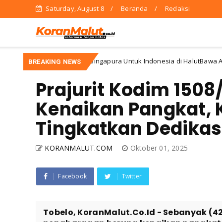
Saturday, August 8
Beranda
Redaksi
Kehadiran Dubes Singapura Untuk Indonesia di HalutBawa Angin Se
BREAKING NEWS
Prajurit Kodim 1508
Kenaikan Pangkat,
Tingkatkan Dedikas
KORANMALUT.COM
Oktober 01, 2025
Facebook
Twitter
Tobelo, KoranMalut.Co.Id - Sebanyak (4