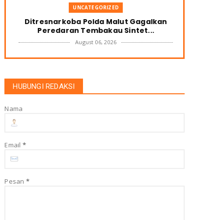
UNCATEGORIZED
Ditresnarkoba Polda Malut Gagalkan
Peredaran Tembakau Sintet...
August 06, 2026
UNCATEGORIZED
PEMDA HALUT BUKA SELUAS LUASNYA
INVESTOR PEMBELI KELAPA DATA...
HUBUNGI REDAKSI
August 04, 2026
Nama
UNCATEGORIZED
Menghadapi Konflik AS-Israel dan Iran:
Strategi Indonesia Me...
August 01, 2026
Email
*
UNCATEGORIZED
Kontrak “Swakelola” Rp6,7 Miliar DLH
Halut Dipertanyakan, Ke...
Pesan
*
July 31, 2026
UNCATEGORIZED