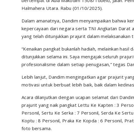
bertempat di Aula Makodim 1508/Tobelo, Jalan. Pe
Halmahera Utara. Rabu (01/10/2025).
Dalam amanatnya, Dandim menyampaikan bahwa ken
kepercayaan dari negara serta TNI Angkatan Darat at
yang telah ditunjukkan prajurit dalam melaksanakan t
“Kenaikan pangkat bukanlah hadiah, melainkan hasil dar
ditunjukkan selama ini. Saya mengajak seluruh prajuri
profesionalisme dalam setiap penugasan,” tegas Da
Lebih lanjut, Dandim mengingatkan agar prajurit ya
motivasi untuk berbuat lebih baik, baik dalam kedi
Acara dilanjutkan dengan ucapan selamat dari Dand
prajurit yang naik pangkat Lettu Ke Kapten : 3 Perso
Personil, Sertu Ke Serka : 7 Personil, Serda Ke Sert
Koptu : 8 Personil, Praka Ke Kopda : 6 Personil, Pra
foto bersama.