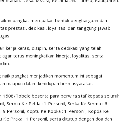
merintahan, Desa. MKCM, Kecamatan. Tobelo, Kabupaten.
aikan pangkat merupakan bentuk penghargaan dan
as prestasi, dedikasi, loyalitas, dan tanggung jawab
ugas.
i kerja keras, disiplin, serta dedikasi yang telah
t agar terus meningkatkan kinerja, loyalitas, serta
ndim.
ng naik pangkat menjadikan momentum ini sebagai
nasan maupun dalam kehidupan bermasyarakat.
im 1508/Tobelo beserta para perwira staf kepada seluruh
nil, Serma Ke Pelda : 1 Personil, Serka Ke Serma : 6
u : 9 Personil, Koptu Ke Kopka : 1 Personil, Kopda Ke
tu Ke Praka : 1 Personil, serta ditutup dengan doa dan