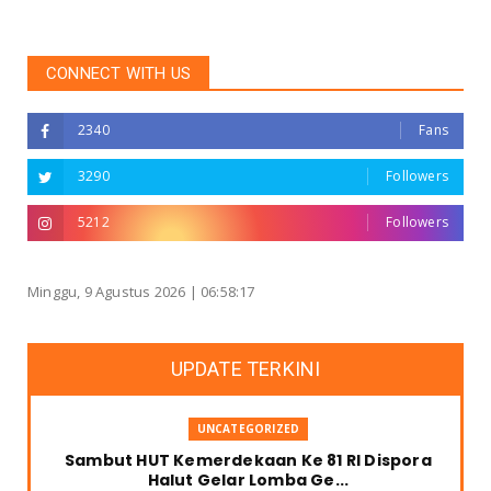
CONNECT WITH US
2340
Fans
3290
Followers
5212
Followers
Minggu, 9 Agustus 2026 |
06:58:18
UPDATE TERKINI
UNCATEGORIZED
Sambut HUT Kemerdekaan Ke 81 RI Dispora
Halut Gelar Lomba Ge...