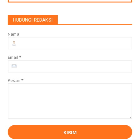
UNCATEGORIZED
PEMDA HALUT BUKA SELUAS LUASNYA
INVESTOR PEMBELI KELAPA DATA...
HUBUNGI REDAKSI
August 04, 2026
Nama
UNCATEGORIZED
Menghadapi Konflik AS-Israel dan Iran:
Strategi Indonesia Me...
August 01, 2026
Email
*
UNCATEGORIZED
Kontrak “Swakelola” Rp6,7 Miliar DLH Halut
Dipertanyakan, Ke...
Pesan
*
July 31, 2026
UNCATEGORIZED
Dana Demplot Cair TEKAD Halbar Pastikan
Pengguna Tepat dan B...
July 23, 2026
UNCATEGORIZED
Polda Malut Gelar Turnamen Esports